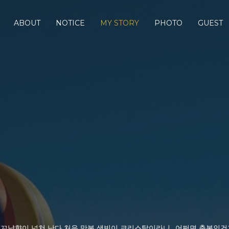
ABOUT
NOTICE
MY STORY
PHOTO
GUEST
꼬냑향이 넘쳐 난다 처음 맛본 생빈이 크리스탈이라니.. 어쩌면 축복인건가