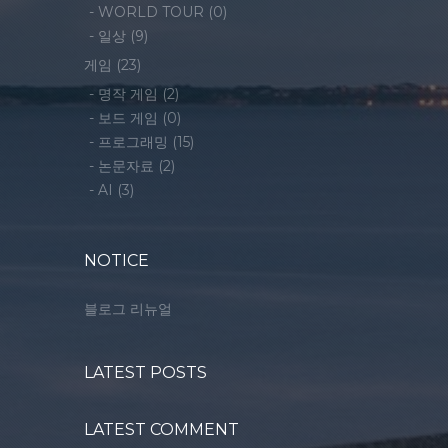
-
WORLD TOUR
(0)
-
일상
(9)
게임
(23)
-
명작 게임
(2)
-
보드 게임
(0)
-
프로그래밍
(15)
-
논문자료
(2)
-
AI
(3)
NOTICE
블로그 리뉴얼
LATEST POSTS
LATEST COMMENT