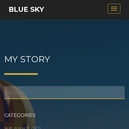
BLUE SKY
Toggle
navigat
MY STORY
CATEGORIES
분류 전체보기
(187)