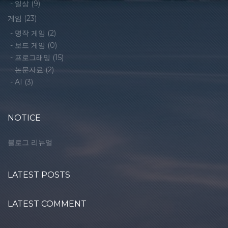
-
일상
(9)
게임
(23)
-
명작 게임
(2)
-
보드 게임
(0)
-
프로그래밍
(15)
-
논문자료
(2)
-
AI
(3)
NOTICE
블로그 리뉴얼
LATEST POSTS
LATEST COMMENT