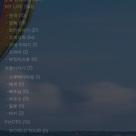
MY LIFE
(143)
-
연극
(10)
-
영화
(53)
-
와인이야기
(21)
-
끄적끄적
(54)
-
군대 이야기
(1)
-
드라마
(2)
-
버킷리스트
(0)
여행이야기
(7)
-
스쿠버다이빙
(1)
-
태국
(0)
-
베트남
(0)
-
라오스
(0)
-
일본
(0)
-
터키
(2)
PHOTO
(10)
-
WORLD TOUR
(0)