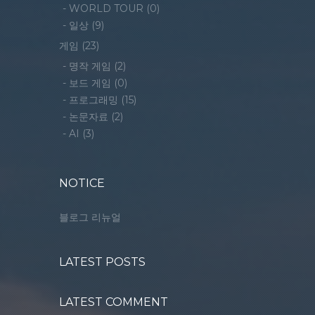
-
WORLD TOUR
(0)
-
일상
(9)
게임
(23)
-
명작 게임
(2)
-
보드 게임
(0)
-
프로그래밍
(15)
-
논문자료
(2)
-
AI
(3)
NOTICE
블로그 리뉴얼
LATEST POSTS
LATEST COMMENT