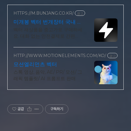
HTTPS://M.BUNJANG.CO.KR/
광고
미개봉 벡터 번개장터 국내 최
대 브랜드 중고거래
벡터 새상품을 중고가로 구매하세
요. 대화 없는 안전결제로 간편하
게! 전국 각지에서 올라오는 전국
구 최다 상품 매일 10만 개 이상의
신규 상품 업로드
HTTP://WWW.MOTIONELEMENTS.COM/KO/
광고
모션엘리먼츠 벡터
스톡 영상, 음악, AE/ PR/ 모션/ 그
래픽 템플릿/ AI 프롬프트 판매
공감
구독하기