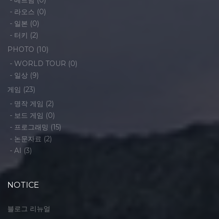
-
베트남
(0)
-
라오스
(0)
-
일본
(0)
-
터키
(2)
PHOTO
(10)
-
WORLD TOUR
(0)
-
일상
(9)
게임
(23)
-
명작 게임
(2)
-
보드 게임
(0)
-
프로그래밍
(15)
-
논문자료
(2)
-
AI
(3)
NOTICE
블로그 리뉴얼