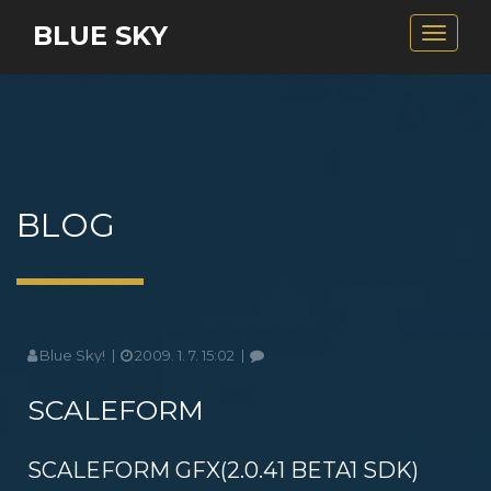
BLUE SKY
Toggle
navigat
BLOG
Blue Sky!
2009. 1. 7. 15:02
SCALEFORM
SCALEFORM GFX(2.0.41 BETA1 SDK)