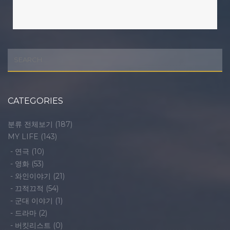
CATEGORIES
분류 전체보기
(187)
MY LIFE
(143)
-
연극
(10)
-
영화
(53)
-
와인이야기
(21)
-
끄적끄적
(54)
-
군대 이야기
(1)
-
드라마
(2)
-
버킷리스트
(0)